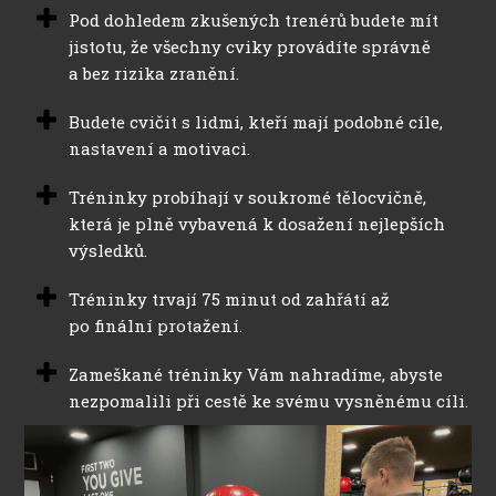
Pod dohledem zkušených trenérů budete mít
jistotu, že všechny cviky provádíte správně
a bez rizika zranění.
Budete cvičit s lidmi, kteří mají podobné cíle,
nastavení a motivaci.
Tréninky probíhají v soukromé tělocvičně,
která je plně vybavená k dosažení nejlepších
výsledků.
Tréninky trvají 75 minut od zahřátí až
po finální protažení.
Zameškané tréninky Vám nahradíme, abyste
nezpomalili při cestě ke svému vysněnému cíli.