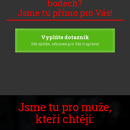
bodech?
Jsme tu přímo pro Vás!
Vyplňte dotazník
Zde zjistíte, zda jsme pro Vás ti správní
Jsme tu pro muže,
kteří chtějí: