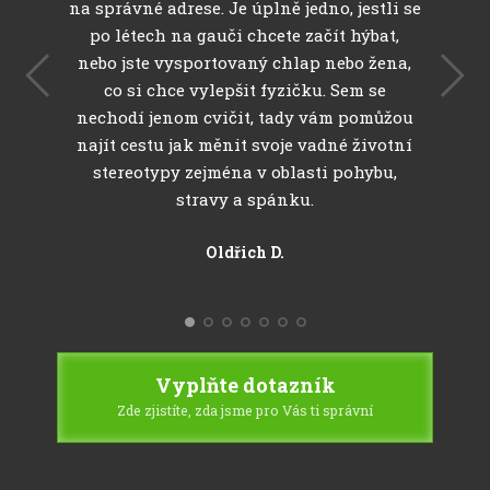
Jméno Příjmení
Miroslav R.
Pavel M.
na správné adrese. Je úplně jedno, jestli se
po létech na gauči chcete začít hýbat,
nebo jste vysportovaný chlap nebo žena,
co si chce vylepšit fyzičku. Sem se
Martin N.
Pavel Š.
nechodí jenom cvičit, tady vám pomůžou
najít cestu jak měnit svoje vadné životní
stereotypy zejména v oblasti pohybu,
stravy a spánku.
Oldřich D.
Karel Š.
Vyplňte dotazník
Zde zjistíte, zda jsme pro Vás ti správní