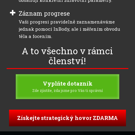
Záznam progrese
Vaši progresi pravidelně zaznamenáváme
jednak pomocí InBody, ale i měřením obvodu
těla a focením.
A to všechno v rámci
členství!
Vyplňte dotazník
Zde zjistíte, zda jsme pro Vás ti správní
Získejte strategický hovor ZDARMA