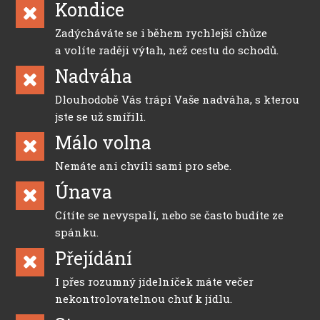
Kondice
Zadýcháváte se i během rychlejší chůze
a volíte raději výtah, než cestu do schodů.
Nadváha
Dlouhodobě Vás trápí Vaše nadváha, s kterou
jste se už smířili.
Málo volna
Nemáte ani chvíli sami pro sebe.
Únava
Cítíte se nevyspalí, nebo se často budíte ze
spánku.
Přejídání
I přes rozumný jídelníček máte večer
nekontrolovatelnou chuť k jídlu.