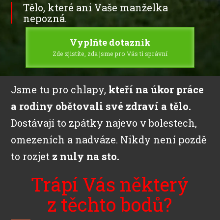
Tělo, které ani Vaše manželka
nepozná.
Vyplňte dotazník
Zde zjistíte, zda jsme pro Vás ti správní
Jsme tu pro chlapy,
kteří na úkor práce
a rodiny obětovali své zdraví a tělo.
Dostávají to zpátky najevo v bolestech,
omezeních a nadváze. Nikdy není pozdě
to rozjet
z nuly na sto.
Trápí Vás některý
z těchto bodů?