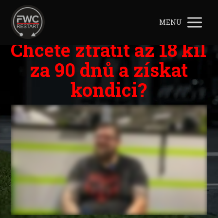
MENU
Chcete ztratit až 18 kil
za 90 dnů a získat
kondici?