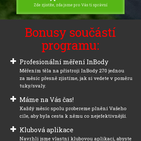
Zde zjistíte, zda jsme pro Vás ti správní
Bonusy součástí
programu:
Profesionální měření InBody
Měřením těla na přístroji InBody 270 jednou
za měsíc přesně zjistíme, jak si vedete v poměru
tuky/svaly.
Máme na Vás čas!
Každý měsíc spolu probereme plnění Vašeho
cíle, aby byla cesta k němu co nejefektivnější.
Klubová aplikace
Navrhli jsme vlastní klubovou aplikaci, abyste