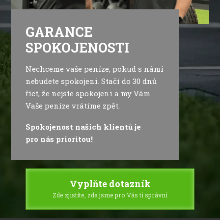
GARANCE
SPOKOJENOSTI
Nechceme vaše peníze, pokud s námi
nebudete spokojeni. Stačí do 30 dnů
říct, že nejste spokojeni a my Vám
Vaše peníze vrátíme zpět.
Spokojenost našich klientů je
pro nás prioritou!
Vyplňte dotazník
Zde zjistíte, zda jsme pro Vás ti správní