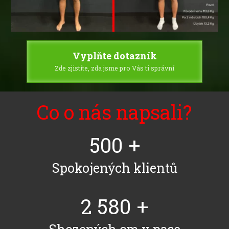
Vyplňte dotazník
Zde zjistíte, zda jsme pro Vás ti správní
Co o nás napsali?
500
+
Spokojených klientů
2 580
+