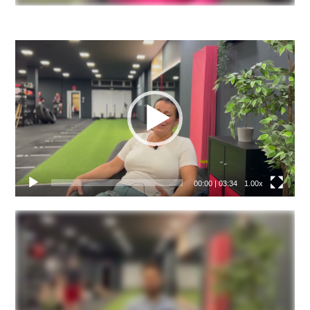
Video
přehrávač
00:00
|
03:34
1.00x