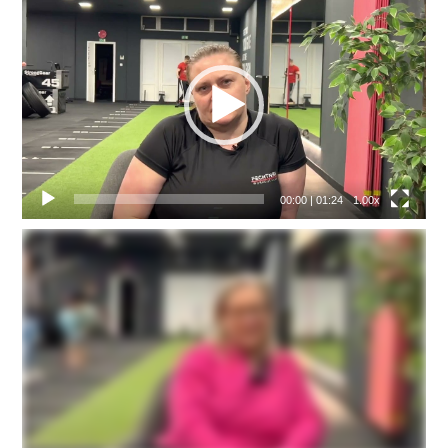
Video
přehrávač
00:00
|
01:24
1.00x