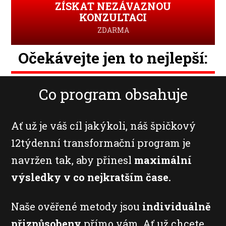
ZÍSKAT NEZÁVAZNOU
KONZULTACI
ZDARMA
Očekávejte jen to nejlepší:
Co program obsahuje
Ať už je váš cíl jakýkoli, náš špičkový
12týdenní transformační program je
navržen tak, aby přinesl
maximální
výsledky v co nejkratším čase.
Naše ověřené metody jsou
individuálně
přizpůsobeny
přímo vám. Ať už chcete