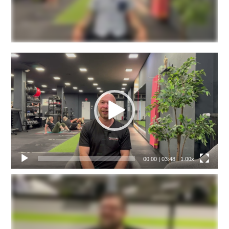
Video
přehrávač
00:00
|
03:48
1.00x