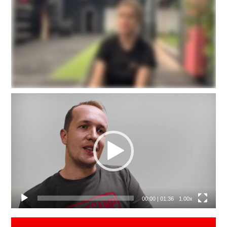
Video
přehrávač
00:00
|
01:36
1.00x