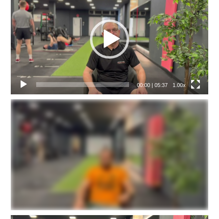
přehrávač
00:00
|
05:37
1.00x