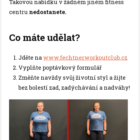
Takovou nabídku v žádném jiném fitness
centru
nedostanete.
Co máte udělat?
Jděte na
www.fechtnerworkoutclub.cz
Vyplňte poptávkový formulář
Změňte navždy svůj životní styl a žijte
bez bolestí zad, zadýchávání a nadváhy!