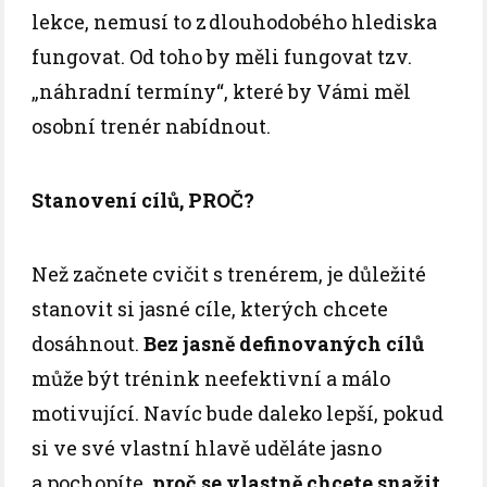
lekce, nemusí to z dlouhodobého hlediska
fungovat. Od toho by měli fungovat tzv.
„náhradní termíny“, které by Vámi měl
osobní trenér nabídnout.
Stanovení cílů, PROČ?
Než začnete cvičit s trenérem, je důležité
stanovit si jasné cíle, kterých chcete
dosáhnout.
Bez jasně definovaných cílů
může být trénink neefektivní a málo
motivující. Navíc bude daleko lepší, pokud
si ve své vlastní hlavě uděláte jasno
a pochopíte,
proč se vlastně chcete snažit.