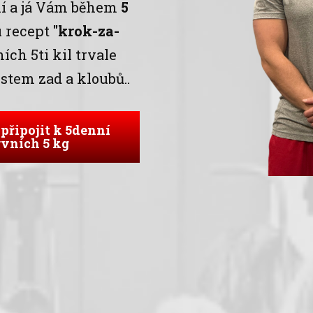
ní a já Vám během
5
 recept
"krok-za-
ch 5ti kil trvale
estem zad a kloubů..
připojit k 5denní
rvních 5 kg