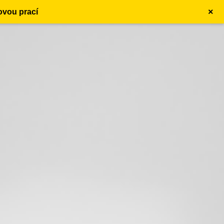
×
ovou prací