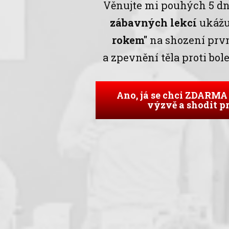
Věnujte mi pouhých 5 d
zábavných lekcí
ukážu
rokem"
na shození první
a zpevnění těla proti bol
Ano, já se chci ZDARMA 
výzvě a shodit p