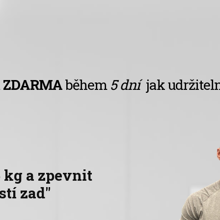
m
ZDARMA
během
5 dní
jak udržitel
 kg a zpevnit
stí zad"