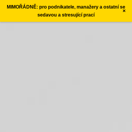
MIMOŘÁDNĚ: pro podnikatele, manažery a ostatní se
×
sedavou a stresující prací