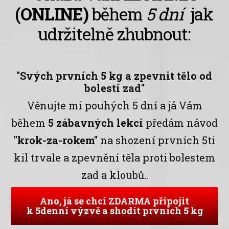
(ONLINE)
během
5 dní
jak
udržitelně zhubnout:
"Svých prvních 5 kg a zpevnit tělo od
bolestí zad"
Věnujte mi pouhých 5 dní a já Vám
během
5 zábavných lekcí
předám návod
"krok-za-rokem"
na shození prvních 5ti
kil trvale a zpevnění těla proti bolestem
zad a kloubů..
Ano, já se chci ZDARMA připojit
k 5denní výzvě a shodit prvních 5 kg