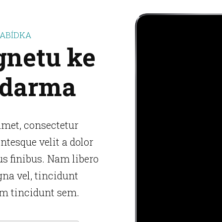
NABÍDKA
netu ke
zdarma
amet, consectetur
entesque velit a dolor
us finibus. Nam libero
na vel, tincidunt
m tincidunt sem.