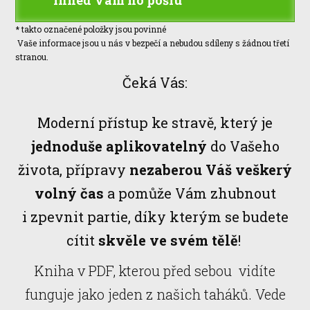
Ihned Vám ho pošlu
* takto označené položky jsou povinné
Vaše informace jsou u nás v bezpečí a nebudou sdíleny s žádnou třetí
stranou.
Čeká Vás:
Moderní přístup ke stravě, který je
jednoduše aplikovatelný
do Vašeho
života, přípravy
nezaberou Váš veškerý
volný čas
a pomůže Vám zhubnout
i zpevnit partie, díky kterým se budete
cítit
skvěle ve svém tělě
!
Kniha v PDF, kterou před sebou vidíte
funguje jako jeden z našich taháků. Vede