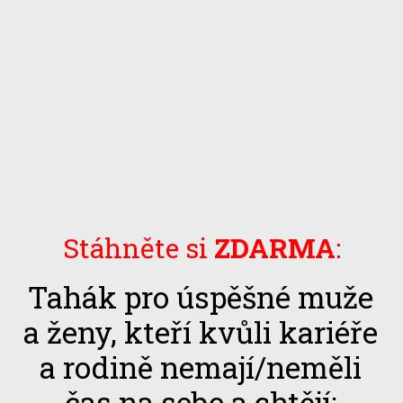
Stáhněte si
ZDARMA
:
Tahák pro úspěšné muže
a ženy, kteří kvůli kariéře
a rodině nemají/neměli
čas na sebe a chtějí: