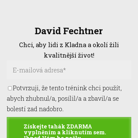
David Fechtner
Chci, aby lidi z Kladna a okolí žili
kvalitnější život!
Potvrzuji, že tento trénink chci použít,
abych zhubnul/a, posílil/a a zbavil/a se
bolestí zad nadobro.
Získejte tahák ZDARMA
vyplněním a kliknutím sem.