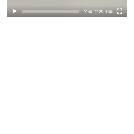
00:00
|
02:25
1.00x